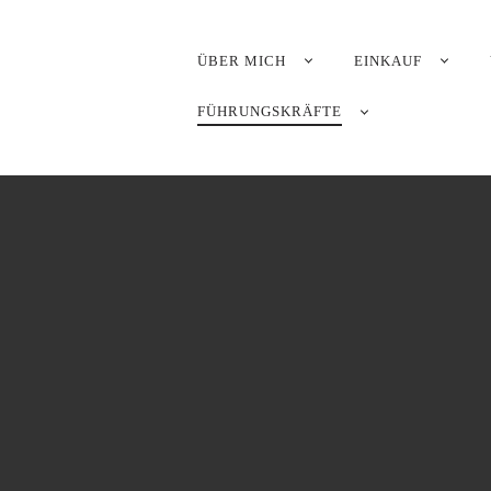
PRIMÄR-
ÜBER MICH
EINKAUF
NAVIGATION
FÜHRUNGSKRÄFTE