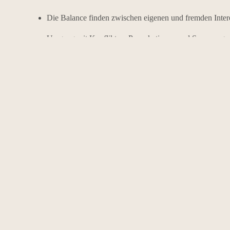
Die Balance finden zwischen eigenen und fremden Inter
Umgang mit Konflikten, Provokationen und Spannunge
Kollegiale Beratung
Überzeugendes Verhalten im Gespräch
Effektive und zielgerichtete Gesprächsvorbereitung
Durchführung von schwierigen Gesprächen
Feedback geben und nehmen
Motivation